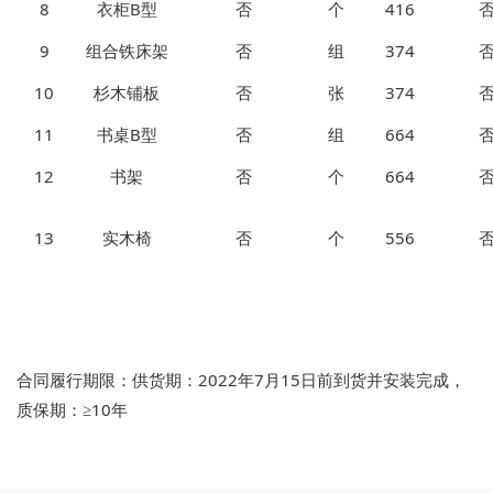
8
衣柜B型
否
个
416
9
组合铁床架
否
组
374
10
杉木铺板
否
张
374
11
书桌B型
否
组
664
12
书架
否
个
664
13
实木椅
否
个
556
合同履行期限：供货期：2022年7月15日前到货并安装完成，
质保期：≥10年