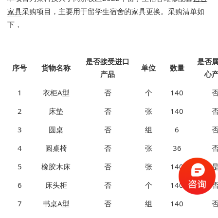
家具
采购项目，主要用于留学生宿舍的家具更换。采购清单如
下，
是否接受进口
是否
序号
货物名称
单位
数量
产品
心
1
衣柜A型
否
个
140
2
床垫
否
张
140
3
圆桌
否
组
6
4
圆桌椅
否
张
36
5
橡胶木床
否
张
140
6
床头柜
否
个
140
7
书桌A型
否
组
140